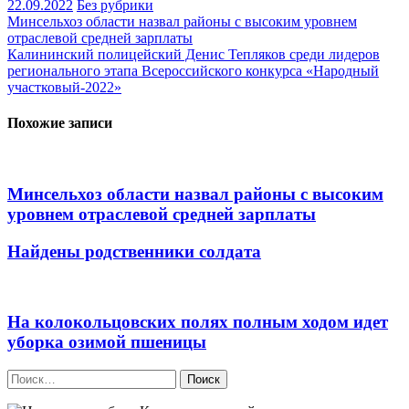
22.09.2022
Без рубрики
Навигация
Минсельхоз области назвал районы с высоким уровнем
отраслевой средней зарплаты
по
Калининский полицейский Денис Тепляков среди лидеров
записям
регионального этапа Всероссийского конкурса «Народный
участковый-2022»
Похожие записи
Минсельхоз области назвал районы с высоким
уровнем отраслевой средней зарплаты
Найдены родственники солдата
На колокольцовских полях полным ходом идет
уборка озимой пшеницы
Найти: