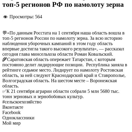
топ-5 регионов РФ по намолоту зерна
Просмотры:
564
💬«По данным Росстата на 1 сентября наша область вошла в
топ-5 регионов России по намолоту зерна. За всю историю
наблюдения уборочных кампаний в этом году область
впервые достигла такого высокого результата», — рассказал
сегодня глава минсельхоза области Роман Ковальский.
🌾Саратовская область опережает Татарстан, с которым
постоянно делит лидирующие позиции. Республика заняла в
рейтинге седьмое место. Лидирует по намолоту Ростовская
область, за ней следуют Краснодарский край и Ставрополье,
Волгоградская область. На шестом месте – Воронежская
область.
✅К 21 сентября аграрии области собрали 5 млн 5680 тыс.
тонн зерновых и зернобобовых культур.
#сельскоехозяйство
Вконтакте
Facebook
Одноклассники
Мой мир