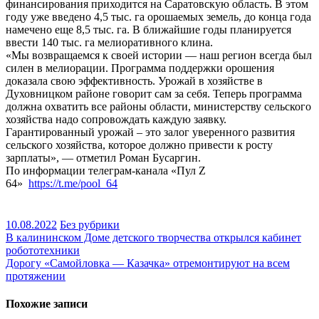
финансирования приходится на Саратовскую область. В этом
году уже введено 4,5 тыс. га орошаемых земель, до конца года
намечено еще 8,5 тыс. га. В ближайшие годы планируется
ввести 140 тыс. га мелиоративного клина.
«Мы возвращаемся к своей истории — наш регион всегда был
силен в мелиорации. Программа поддержки орошения
доказала свою эффективность. Урожай в хозяйстве в
Духовницком районе говорит сам за себя. Теперь программа
должна охватить все районы области, министерству сельского
хозяйства надо сопровождать каждую заявку.
Гарантированный урожай – это залог уверенного развития
сельского хозяйства, которое должно привести к росту
зарплаты», — отметил Роман Бусаргин.
По информации телеграм-канала «Пул Z
64»
https://t.me/pool_64
10.08.2022
Без рубрики
Навигация
В калининском Доме детского творчества открылся кабинет
робототехники
по
Дорогу «Самойловка — Казачка» отремонтируют на всем
записям
протяжении
Похожие записи