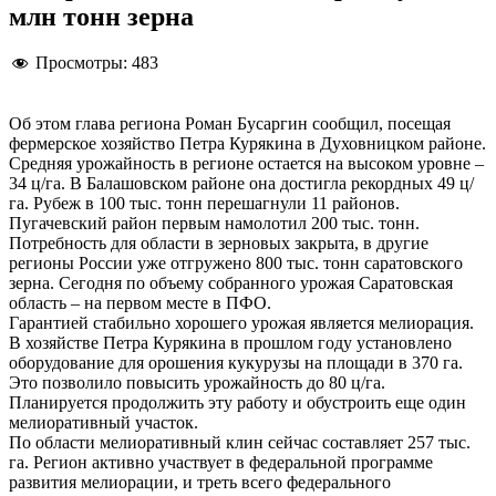
млн тонн зерна
Просмотры:
483
Об этом глава региона Роман Бусаргин сообщил, посещая
фермерское хозяйство Петра Курякина в Духовницком районе.
Средняя урожайность в регионе остается на высоком уровне –
34 ц/га. В Балашовском районе она достигла рекордных 49 ц/
га. Рубеж в 100 тыс. тонн перешагнули 11 районов.
Пугачевский район первым намолотил 200 тыс. тонн.
Потребность для области в зерновых закрыта, в другие
регионы России уже отгружено 800 тыс. тонн саратовского
зерна. Сегодня по объему собранного урожая Саратовская
область – на первом месте в ПФО.
Гарантией стабильно хорошего урожая является мелиорация.
В хозяйстве Петра Курякина в прошлом году установлено
оборудование для орошения кукурузы на площади в 370 га.
Это позволило повысить урожайность до 80 ц/га.
Планируется продолжить эту работу и обустроить еще один
мелиоративный участок.
По области мелиоративный клин сейчас составляет 257 тыс.
га. Регион активно участвует в федеральной программе
развития мелиорации, и треть всего федерального