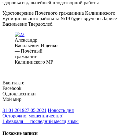
здоровья и дальнейшей плодотворной работы.
Удостоверение Почётного гражданина Калининского
муниципального района за №19 будет вручено Ларисе
Васильевне Твердохлеб.
Александр
Васильевич Ищенко
— Почётный
гражданин
Калининского МР
Вконтакте
Facebook
Одноклассники
Мой мир
31.01.2019
27.05.2021
Новость дня
Навигация
Осторожно, мошенничество!
1 февраля — последний месяц зимы
по
записям
Похожие записи