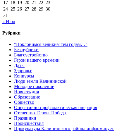
17
18
19
20
21
22
23
24
25
26
27
28
29
30
31
« Июл
Рубрики
"Поклонимся великим тем годам…"
Без рубрики
Благоустройство
Герои нашего времени
Даты
Здоровье
Конкурсы
Люди земли Калининской
Молодое поколение
Новость дня
Образование
Общество
Оперативно-профилактическая операция
Отечество. Герои. Победа.
Праздники
Происшествия
Прокуратура Калининского района информирует