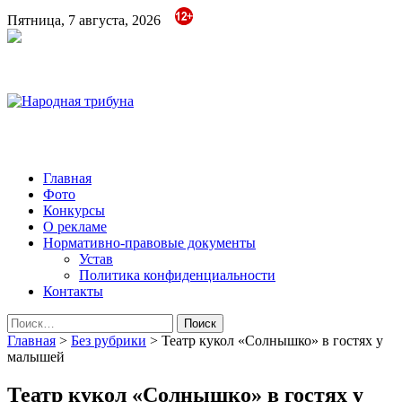
Пятница, 7 августа, 2026
Народная трибуна
Калининская районная газета
Главная
Фото
Конкурсы
О рекламе
Нормативно-правовые документы
Устав
Политика конфиденциальности
Контакты
Найти:
Главная
>
Без рубрики
>
Театр кукол «Солнышко» в гостях у
малышей
Театр кукол «Солнышко» в гостях у