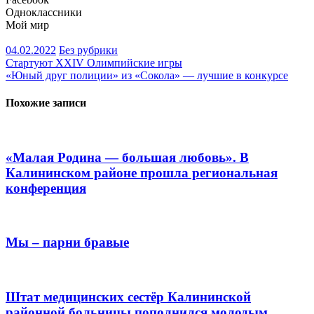
Одноклассники
Мой мир
04.02.2022
Без рубрики
Навигация
Стартуют XXIV Олимпийские игры
«Юный друг полиции» из «Сокола» — лучшие в конкурсе
по
записям
Похожие записи
«Малая Родина — большая любовь». В
Калининском районе прошла региональная
конференция
Мы – парни бравые
Штат медицинских сестёр Калининской
районной больницы пополнился молодым