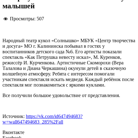
малышей
Просмотры:
507
Народный театр кукол «Солнышко» МБУК «Центр творчества
и досуга» МО г. Калининска побывал в гостях у
воспитанников детского сада №6. Его артисты показали
спектакль «Как Петрушка невесту искал», М. Куренков,
режиссёр И. Курченкова. Артистичные Скоморохи (Вера
Талалова и Диана Черкашина) окунули детей в сказочную
волшебную атмосферу. Ребята с интересом помогали
участникам спектакля искать медведя. Каждый ребёнок после
спектакля мог познакомиться с яркими куклами.
Все получили большое удовольствие от представления.
Источник:
https://vk.com/id647494683?
w=wall647494683_285%2Fall
Вконтакте
Facebook