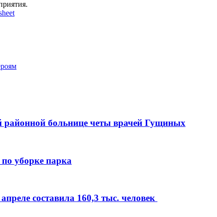
приятия.
sheet
ероям
ой районной больнице четы врачей Гущиных
по уборке парка
апреле составила 160,3 тыс. человек