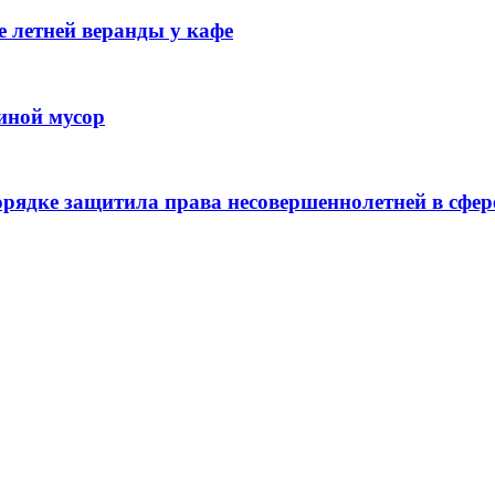
 летней веранды у кафе
иной мусор
рядке защитила права несовершеннолетней в сфер