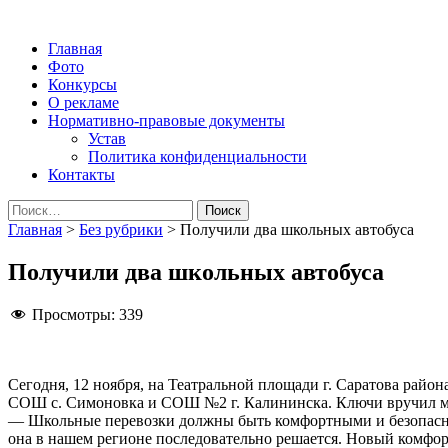
Народная трибуна
Калининская районная газета
Главная
Фото
Конкурсы
О рекламе
Нормативно-правовые документы
Устав
Политика конфиденциальности
Контакты
Найти:
Главная
>
Без рубрики
>
Получили два школьных автобуса
Получили два школьных автобуса
Просмотры:
339
Сегодня, 12 ноября, на Театральной площади г. Саратова райо
СОШ с. Симоновка и СОШ №2 г. Калининска. Ключи вручил ми
— Школьные перевозки должны быть комфортными и безопасны
она в нашем регионе последовательно решается. Новый комфор