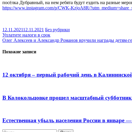
посёлка Дубравный, на нем ребята будут ездить на разные меро
https://www.instagram.com/p/CWK-KzjoA8R/?utm_medium=share_
12.11.2021
12.11.2021
Без рубрики
Навигация
Уплатите налоги в срок
Олег Алексеев и Александр Романов вручили награды детям-г
по
записям
Похожие записи
12 октября – первый рабочий день в Калининск
В Колокольцовке прошел масштабный субботник 
Естественная убыль населения России в январе — 
Найти: