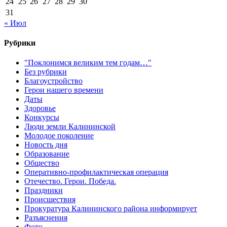
24
25
26
27
28
29
30
31
« Июл
Рубрики
"Поклонимся великим тем годам…"
Без рубрики
Благоустройство
Герои нашего времени
Даты
Здоровье
Конкурсы
Люди земли Калининской
Молодое поколение
Новость дня
Образование
Общество
Оперативно-профилактическая операция
Отечество. Герои. Победа.
Праздники
Происшествия
Прокуратура Калининского района информирует
Разъяснения
Фото