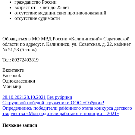
гражданство России
возраст от 17 лет до 25 лет
отсутствие медицинских противопоказаний
отсутствие судимости
Обращаться в МО МВД России «Калининский» Саратовской
области по адресу: г. Калининск, ул. Советская, д. 22, кабинет
№ 51,53 (5 этаж)
Тел: 89372403819
Вконтакте
Facebook
Одноклассники
Мой мир
28.10.2021
28.10.2021
Без рубрики
Навигация
С трудовой победой, труженики ООО «Озёрки»!
Определились победители районного этапа конкурса детского
по
творчества «Мои родители работают в полиции – 2021»
записям
Похожие записи