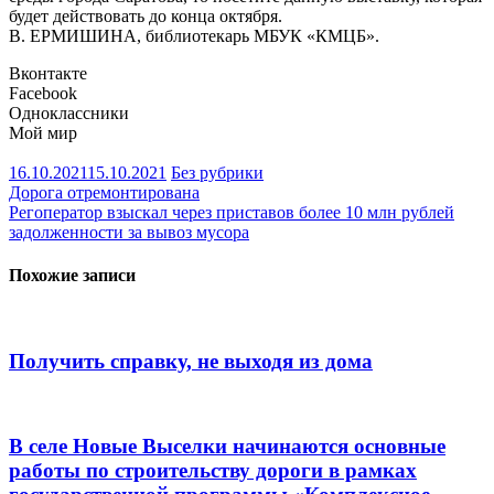
будет действовать до конца октября.
В. ЕРМИШИНА, библиотекарь МБУК «КМЦБ».
Вконтакте
Facebook
Одноклассники
Мой мир
16.10.2021
15.10.2021
Без рубрики
Навигация
Дорога отремонтирована
Регоператор взыскал через приставов более 10 млн рублей
по
задолженности за вывоз мусора
записям
Похожие записи
Получить справку, не выходя из дома
В селе Новые Выселки начинаются основные
работы по строительству дороги в рамках