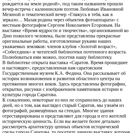
рождается на земле родной», под таким названием прошли
вечер-встреча с калининским поэтом Любовью Ивановной
Мезиной и тематический вечер «Гляжусь в тебя, как в
зеркало… Малая родина через объектив фотоаппарата» с
местным фотографом Сергеем Николаевич Егоровым. На
выставке «Время мудрости и творчества», организованной ко
Дню пожилого человека, были представлены прекрасные
оригинальные работы, изготовленные руками наших
уважаемых земляков: членов клубов «Золотой возраст»,
«Собеседник» и читателей библиотеки почтенного возраста.
Полюбоваться ими можно, посетив нашу библиотеку.
В библиотеке открыта выставка «Саратов. Время прошедшее
и настоящее», предоставленная нам саратовским
Государственным музеем К.А. Федина. Она рассказывает об
истории возникновения и развития областного центра на
протяжении многих веков. Здесь представлены фотографии,
открытки, рисунки с изображением памятников истории и
культуры города Саратова.
К сожалению, некоторые из них не сохранились до наших
дней, но о том, как выглядел старый Саратов, мы узнаём из
фотографий, размещённых на стендах. Многие здания
отреставрированы и представляют для города и его жителей
историческую ценность. Если вы желаете более детально
рассмотреть архитектуру ценных объектов исторической
среды города Саратова, то посетите данную выставку, которая