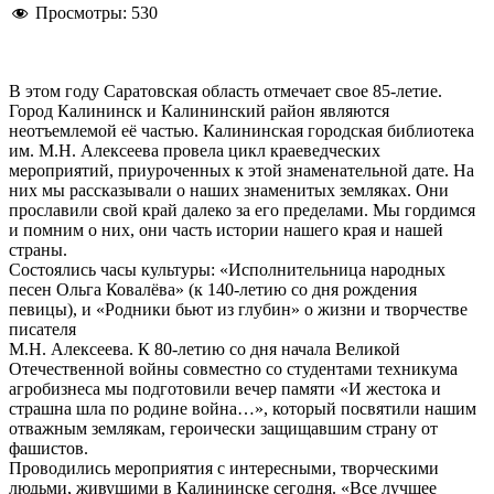
Просмотры:
530
В этом году Саратовская область отмечает свое 85-летие.
Город Калининск и Калининский район являются
неотъемлемой её частью. Калининская городская библиотека
им. М.Н. Алексеева провела цикл краеведческих
мероприятий, приуроченных к этой знаменательной дате. На
них мы рассказывали о наших знаменитых земляках. Они
прославили свой край далеко за его пределами. Мы гордимся
и помним о них, они часть истории нашего края и нашей
страны.
Состоялись часы культуры: «Исполнительница народных
песен Ольга Ковалёва» (к 140-летию со дня рождения
певицы), и «Родники бьют из глубин» о жизни и творчестве
писателя
М.Н. Алексеева. К 80-летию со дня начала Великой
Отечественной войны совместно со студентами техникума
агробизнеса мы подготовили вечер памяти «И жестока и
страшна шла по родине война…», который посвятили нашим
отважным землякам, героически защищавшим страну от
фашистов.
Проводились мероприятия с интересными, творческими
людьми, живущими в Калининске сегодня. «Все лучшее