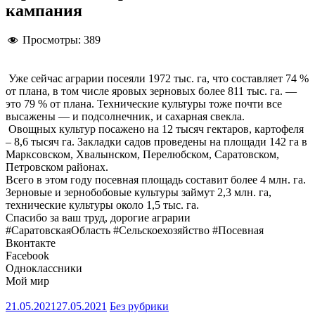
кампания
Просмотры:
389
Уже сейчас аграрии посеяли 1972 тыс. га, что составляет 74 %
от плана, в том числе яровых зерновых более 811 тыс. га. —
это 79 % от плана. Технические культуры тоже почти все
высажены — и подсолнечник, и сахарная свекла.
Овощных культур посажено на 12 тысяч гектаров, картофеля
– 8,6 тысяч га. Закладки садов проведены на площади 142 га в
Марксовском, Хвалынском, Перелюбском, Саратовском,
Петровском районах.
Всего в этом году посевная площадь составит более 4 млн. га.
Зерновые и зернобобовые культуры займут 2,3 млн. га,
технические культуры около 1,5 тыс. га.
Спасибо за ваш труд, дорогие аграрии
#СаратовскаяОбласть #Сельскоехозяйство #Посевная
Вконтакте
Facebook
Одноклассники
Мой мир
21.05.2021
27.05.2021
Без рубрики