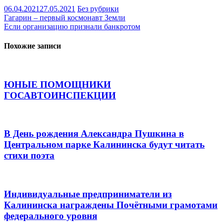
06.04.2021
27.05.2021
Без рубрики
Навигация
Гагарин – первый космонавт Земли
Если организацию признали банкротом
по
записям
Похожие записи
ЮНЫЕ ПОМОЩНИКИ
ГОСАВТОИНСПЕКЦИИ
В День рождения Александра Пушкина в
Центральном парке Калининска будут читать
стихи поэта
Индивидуальные предприниматели из
Калининска награждены Почётными грамотами
федерального уровня