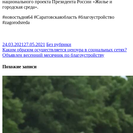
национального проекта Президента России «Жилье и
городская среда».
#новостьдня64 #Саратовскаяобласть #благоустройство
#zagorodsreda
24.03.2021
27.05.2021
Без рубрики
Навигация
Каким образом осуществляется цензура в социальных сетях?
Объявлен весенний месячник по благоустройству
по
записям
Похожие записи