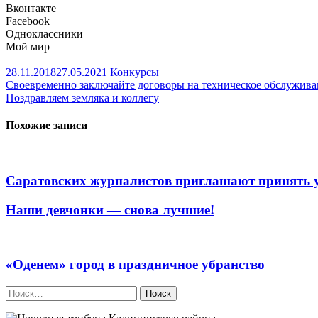
Вконтакте
Facebook
Одноклассники
Мой мир
28.11.2018
27.05.2021
Конкурсы
Навигация
Своевременно заключайте договоры на техническое обслужива
Поздравляем земляка и коллегу
по
записям
Похожие записи
Саратовских журналистов приглашают принять уч
Наши девчонки — снова лучшие!
«Оденем» город в праздничное убранство
Найти: