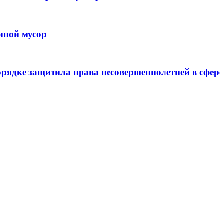
иной мусор
рядке защитила права несовершеннолетней в сфер