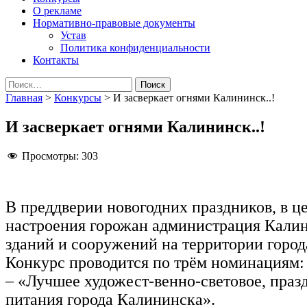
О рекламе
Нормативно-правовые документы
Устав
Политика конфиденциальности
Контакты
Найти:
Главная
>
Конкурсы
>
И засверкает огнями Калининск..!
И засверкает огнями Калининск..!
Просмотры:
303
В преддверии новогодних праздников, в ц
настроения горожан администрация Калин
зданий и сооружений на территории горо
Конкурс проводится по трём номинациям:
– «Лучшее художест-венно-световое, пра
питания города Калининска».