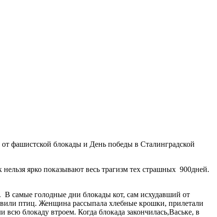
а от фашистской блокады и День победы в Сталинградской
 нельзя ярко показывают весь трагизм тех страшных 900дней.
е. В самые голодные дни блокады кот, сам исхудавший от
 ловили птиц. Женщина рассыпала хлебные крошки, прилетали
ли всю блокаду втроем. Когда блокада закончилась,Ваське, в