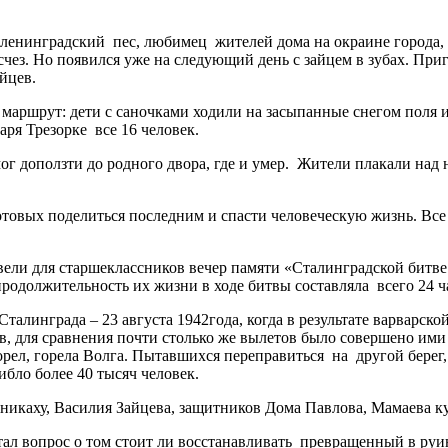
 ленинградский пес, любимец жителей дома на окраине города, г
счез. Но появился уже на следующий день с зайцем в зубах. Приг
йцев.
аршрут: дети с саночками ходили на засыпанные снегом поля и 
ря Трезорке все 16 человек.
ог доползти до родного двора, где и умер. Жители плакали над н
готовых поделиться последним и спасти человеческую жизнь. Все
ели для старшеклассников вечер памяти «Сталинградской битве 
продолжительность их жизни в ходе битвы составляла всего 24 ча
талинграда – 23 августа 1942года, когда в результате варварско
, для сравнения почти столько же вылетов было совершено ими
горел, горела Волга. Пытавшихся переправиться на другой бере
бло более 40 тысяч человек.
икаху, Василия Зайцева, защитников Дома Павлова, Мамаева ку
тал вопрос о том стоит ли восстанавливать превращенный в руин