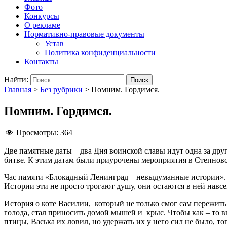
Фото
Конкурсы
О рекламе
Нормативно-правовые документы
Устав
Политика конфиденциальности
Контакты
Найти:
Главная
>
Без рубрики
>
Помним. Гордимся.
Помним. Гордимся.
Просмотры:
364
Две памятные даты – два Дня воинской славы идут одна за др
битве. К этим датам были приурочены мероприятия в Степновс
Час памяти «Блокадный Ленинград – невыдуманные истории». М
Истории эти не просто трогают душу, они остаются в ней навсе
История о коте Василии, который не только смог сам пережить
голода, стал приносить домой мышей и крыс. Чтобы как – то 
птицы, Васька их ловил, но удержать их у него сил не было, то