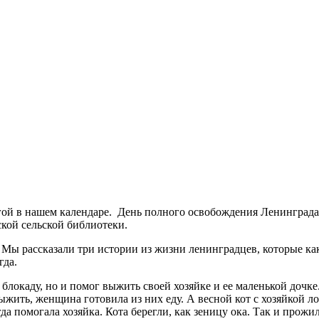
угой в нашем календаре. День полного освобождения Ленинград
кой сельской библиотеки.
ы рассказали три истории из жизни ленинградцев, которые как
гда.
 блокаду, но и помог выжить своей хозяйке и ее маленькой дочк
выжить, женщина готовила из них еду. А весной кот с хозяйкой
гда помогала хозяйка. Кота берегли, как зеницу ока. Так и прожи