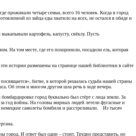
де проживали четыре семьи, всего 16 человек. Когда в город
отовленной из зайца еды хватило на всех, не остался в обиде и
выкапывали картофель, капусту, свёклу. Пусть
им. На том месте, где его похоронили, посадили ель, которая
 эти истории размешены на странице нашей библиотеки в сайте
посвящается», битве, в которой решалась судьба нашей страны
са. Об этом и многом другом шла речь в ходе вечера.
й бомбардировке город буквально был стёрт с лица земли. За
 за год войны. На головы мирных людей летели фугасные и
г, немецкие самолеты бомбили и расстреливали. Из тысяч
ргана.
ы город. И ответ был один – стоит. Трудно представить, но