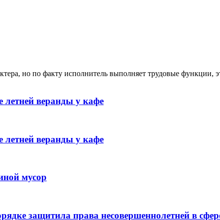
ктера, но по факту исполнитель выполняет трудовые функции, э
 летней веранды у кафе
 летней веранды у кафе
иной мусор
рядке защитила права несовершеннолетней в сфер