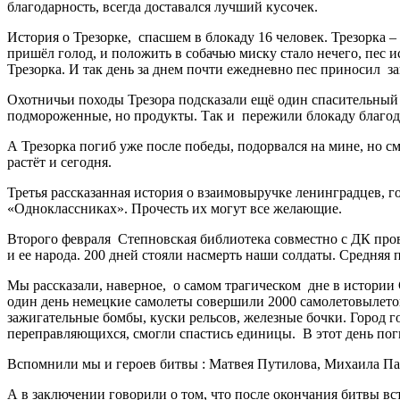
благодарность, всегда доставался лучший кусочек.
История о Трезорке, спасшем в блокаду 16 человек. Трезорка –
пришёл голод, и положить в собачью миску стало нечего, пес и
Трезорка. И так день за днем почти ежедневно пес приносил за
Охотничьи походы Трезора подсказали ещё один спасительный м
подмороженные, но продукты. Так и пережили блокаду благода
А Трезорка погиб уже после победы, подорвался на мине, но см
растёт и сегодня.
Третья рассказанная история о взаимовыручке ленинградцев, 
«Одноклассниках». Прочесть их могут все желающие.
Второго февраля Степновская библиотека совместно с ДК пров
и ее народа. 200 дней стояли насмерть наши солдаты. Средняя 
Мы рассказали, наверное, о самом трагическом дне в истории С
один день немецкие самолеты совершили 2000 самолетовылетов
зажигательные бомбы, куски рельсов, железные бочки. Город 
переправляющихся, смогли спастись единицы. В этот день поги
Вспомнили мы и героев битвы : Матвея Путилова, Михаила Пан
А в заключении говорили о том, что после окончания битвы вс