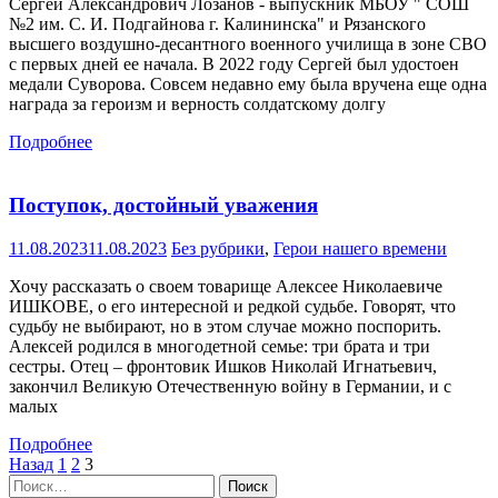
Сергей Александрович Лозанов - выпускник МБОУ " СОШ
№2 им. С. И. Подгайнова г. Калининска" и Рязанского
высшего воздушно-десантного военного училища в зоне СВО
с первых дней ее начала. В 2022 году Сергей был удостоен
медали Суворова. Совсем недавно ему была вручена еще одна
награда за героизм и верность солдатскому долгу
Подробнее
Поступок, достойный уважения
11.08.2023
11.08.2023
Без рубрики
,
Герои нашего времени
Хочу рассказать о своем товарище Алексее Николаевиче
ИШКОВЕ, о его интересной и редкой судьбе. Говорят, что
судьбу не выбирают, но в этом случае можно поспорить.
Алексей родился в многодетной семье: три брата и три
сестры. Отец – фронтовик Ишков Николай Игнатьевич,
закончил Великую Отечественную войну в Германии, и с
малых
Подробнее
Навигация
Назад
1
2
3
Найти:
по