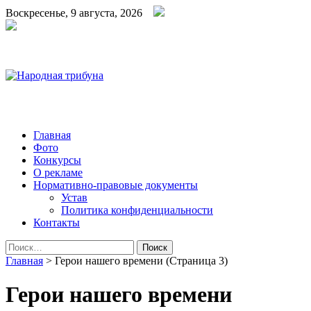
Воскресенье, 9 августа, 2026
Народная трибуна
Калининская районная газета
Главная
Фото
Конкурсы
О рекламе
Нормативно-правовые документы
Устав
Политика конфиденциальности
Контакты
Найти:
Главная
>
Герои нашего времени
(Страница 3)
Герои нашего времени