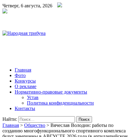
Четверг, 6 августа, 2026
Народная трибуна
Калининская районная газета
Главная
Фото
Конкурсы
О рекламе
Нормативно-правовые документы
Устав
Политика конфиденциальности
Контакты
Найти:
Главная
>
Общество
>
Вячеслав Володин: работы по
созданию многофункционального спортивного комплекса
будут завершены в АВГУСТЕ 2026 года (в артиллерийском