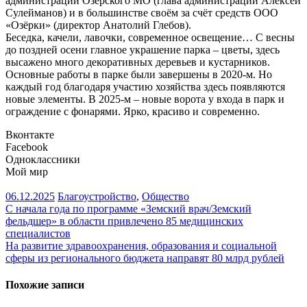
администрации Озёрского МО (глава администрации Алексей
Сулейманов) и в большинстве своём за счёт средств ООО
«Озёрки» (директор Анатолий Глебов).
Беседка, качели, лавочки, современное освещение… С весны
до поздней осени главное украшение парка – цветы, здесь
высажено много декоративных деревьев и кустарников.
Основные работы в парке были завершены в 2020-м. Но
каждый год благодаря участию хозяйства здесь появляются
новые элементы. В 2025-м – новые ворота у входа в парк и
ограждение с фонарями. Ярко, красиво и современно.
Вконтакте
Facebook
Одноклассники
Мой мир
06.12.2025
Благоустройство
,
Общество
Навигация
С начала года по программе «Земский врач/Земский
фельдшер» в области привлечено 85 медицинских
по
специалистов
записям
На развитие здравоохранения, образования и социальной
сферы из регионального бюджета направят 80 млрд рублей
Похожие записи