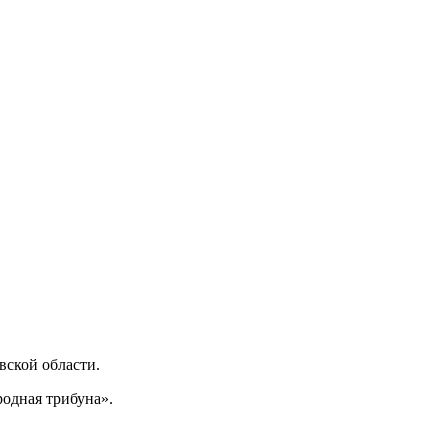
ской области.
одная трибуна».