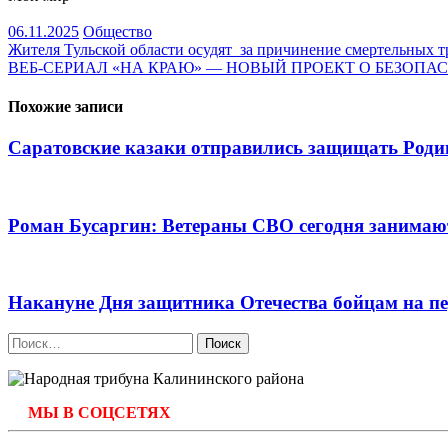
06.11.2025
Общество
Навигация
Жителя Тульской области осудят за причинение смертельных т
ВЕБ-СЕРИАЛ «НА КРАЮ» — НОВЫЙ ПРОЕКТ О БЕЗОПА
по
записям
Похожие записи
Саратовские казаки отправились защищать Роди
Роман Бусаргин: Ветераны СВО сегодня занимают
Накануне Дня защитника Отечества бойцам на 
Найти:
МЫ В СОЦСЕТЯХ