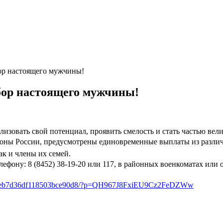
ор настоящего мужчины!
бор настоящего мужчины!
лизовать свой потенциал, проявить смелость и стать частью вели
оны России, предусмотрены единовременные выплаты из различн
ак и члены их семей.
фону: 8 (8452) 38-19-20 или 117, в районных военкоматах или о
a1b839eb7d36df118503bce90d8/?p=QH967J8FxiEU9Cz2FeDZWw