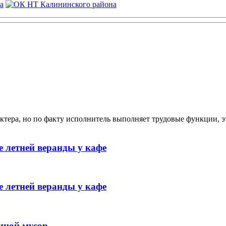
ктера, но по факту исполнитель выполняет трудовые функции, э
 летней веранды у кафе
 летней веранды у кафе
иной мусор