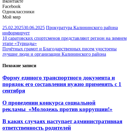
Вконтакте
Facebook
Одноклассники
Мой мир
25.02.2025
30.06.2025
Прокуратура Калининского района
информирует
Навигация
10 саратовских спортсменов представляют регион на зимнем
этапе «Туриады»
по
Почётных грамот и Благодарственных писем удостоены
записям
лучшие люди и организации Калининского района
Похожие записи
Форму единого транспортного документа и
порядок его составления нужно применять с 1
сентября
О проведении конкурса социальной
рекламы «Молодежь против коррупции!»
В каких случаях наступает административная
ответственность родителей