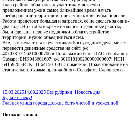
Глава района обратился к участникам встречи с
предложением уже в самое ближайшее время начать
грейдерование территории, приступить к вырубке поросли.
Работа предстоит большая и затратная, её не сделать за один-
два года. Но чтобы в храме начались отделочные работы,
были сделаны первые подвижки в благоустройстве
территории, нужно объединиться всем.
Все, кто желает стать участником Богоугодного дела, может
перевести денежные средства на счёт: р/с
40703810156210000706 в Поволжский банк ПАО сбербанк г.
Самара; БИК043601607; к/с 301018100200000000607; ИНН
6415926544; КПП 641501001 с пометкой: Пожертвование на
строительство храма преподобного Серафима Саровского.
15.03.2025
14.03.2025
Без рубрики
,
Новость дня
Навигация
Будьте начеку!
Главная улица города должна быть чистой и ухоженной
по
записям
Похожие записи