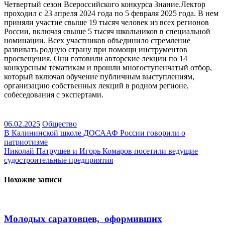
Четвертый сезон Всероссийского конкурса Знание.Лектор
проходил с 23 апреля 2024 года по 5 февраля 2025 года. В нем
приняли участие свыше 19 тысяч человек из всех регионов
России, включая свыше 5 тысяч школьников в специальной
номинации. Всех участников объединило стремление
развивать родную страну при помощи инструментов
просвещения. Они готовили авторские лекции по 14
конкурсным тематикам и прошли многоступенчатый отбор,
который включал обучение публичным выступлениям,
организацию собственных лекций в родном регионе,
собеседования с экспертами.
06.02.2025
Общество
Навигация
В Калининской школе ДОСААФ России говорили о
патриотизме
по
Николай Патрушев и Игорь Комаров посетили ведущие
записям
судостроительные предприятия
Похожие записи
Молодых саратовцев, оформивших