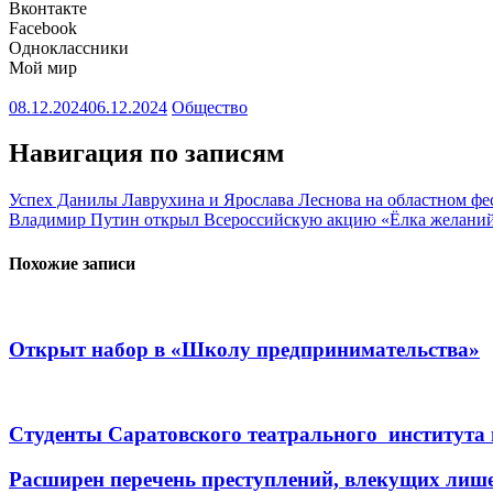
Вконтакте
Facebook
Одноклассники
Мой мир
08.12.2024
06.12.2024
Общество
Навигация по записям
Успех Данилы Лаврухина и Ярослава Леснова на областном фе
Владимир Путин открыл Всероссийскую акцию «Ёлка желани
Похожие записи
Открыт набор в «Школу предпринимательства»
Студенты Саратовского театрального института 
Расширен перечень преступлений, влекущих лиш