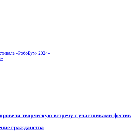
стивале «РобоБум- 2024»
й»
провели творческую встречу с участниками фест
ение гражданства