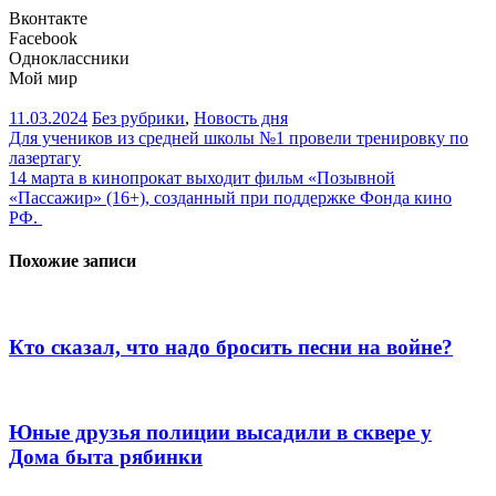
Вконтакте
Facebook
Одноклассники
Мой мир
11.03.2024
Без рубрики
,
Новость дня
Навигация
Для учеников из средней школы №1 провели тренировку по
лазертагу
по
14 марта в кинопрокат выходит фильм «Позывной
записям
«Пассажир» (16+), созданный при поддержке Фонда кино
РФ.
Похожие записи
Кто сказал, что надо бросить песни на войне?
Юные друзья полиции высадили в сквере у
Дома быта рябинки