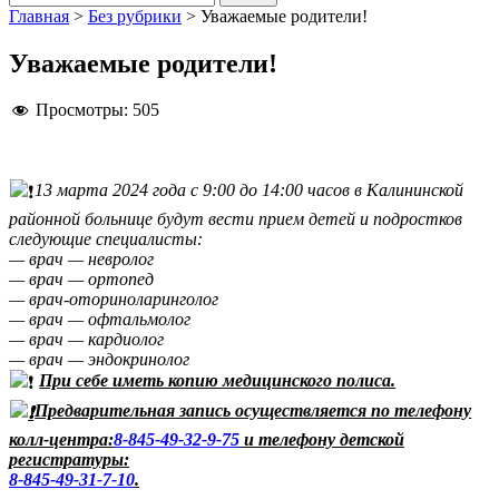
Главная
>
Без рубрики
>
Уважаемые родители!
Уважаемые родители!
Просмотры:
505
13 марта 2024 года с 9:00 до 14:00 часов в Калининской
районной больнице будут вести прием детей и подростков
следующие специалисты:
— врач — невролог
— врач — ортопед
— врач-оториноларинголог
— врач — офтальмолог
— врач — кардиолог
— врач — эндокринолог
При себе иметь копию медицинского полиса.
Предварительная запись осуществляется по телефону
колл-центра:
8-845-49-32-9-75
и телефону детской
регистратуры:
8-845-49-31-7-10
.