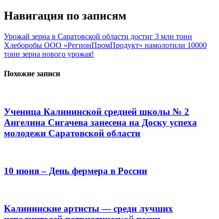
Навигация по записям
Урожай зерна в Саратовской области достиг 3 млн тонн
Хлеборобы ООО «РегионПромПродукт» намолотили 10000
тонн зерна нового урожая!
Похожие записи
Ученица Калининской средней школы № 2
Ангелина Сигачева занесена на Доску успеха
молодежи Саратовской области
10 июня – День фермера в России
Калининские артисты — среди лучших