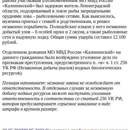
района участковым уполномоченным МО МВД России
«Калининский» был задержан житель Ленинградской
области, подозреваемый в ловле рыбы запрещенными
орудиями лова – рыболовными сетями. Как выяснилось,
мужчина приехал с семьёй к родственникам, и решил
незаконно порыбачить. Полицейские изъяли у него незаконно
добытый улов – 6 особей щуки и 2 окуня, а также рыболовные
сети и надувную лодку. Общая сумма ущерба составил 12 100
рублей.
Отделением дознания МО МВД России «Калининский» на
данного гражданина было возбуждено уголовное дело по
признакам преступления, предусмотренного п. «в» ч. 1 ст. 256
УК РФ (Незаконная добыча (вылов) водных биологических
ресурсов).
Полиция напоминает: незнание закона не освобождает от
ответственности. В отдельных случаях за незаконную
добычу водных ресурсов может наступить уголовная
ответственность в соответствии со статьей 256 УК РФ,
которая предусматривает серьезное наказание в виде
штрафа в крупном размере.