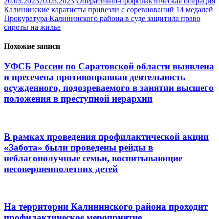
20.05.2023
20.05.2023
Оперативно-профилактическая операция
Навигация
Калининские каратисты привезли с соревнований 14 медалей
Прокуратура Калининского района в суде защитила право
по
сироты на жилье
записям
Похожие записи
УФСБ России по Саратовской области выявлена
и пресечена противоправная деятельность
осужденного, подозреваемого в занятии высшего
положения в преступной иерархии
В рамках проведения профилактической акции
«Забота» были проведены рейды в
неблагополучные семьи, воспитывающие
несовершеннолетних детей
На территории Калининского района проходит
профилактическое мероприятие