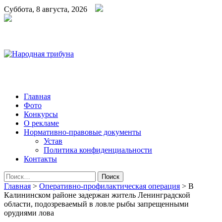
Суббота, 8 августа, 2026
Народная трибуна
Калининская районная газета
Главная
Фото
Конкурсы
О рекламе
Нормативно-правовые документы
Устав
Политика конфиденциальности
Контакты
Найти:
Главная
>
Оперативно-профилактическая операция
>
В
Калининском районе задержан житель Ленинградской
области, подозреваемый в ловле рыбы запрещенными
орудиями лова