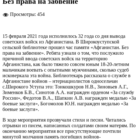
Без права на забвение
Просмотры:
454
15 февраля 2021 года исполнилось 32 года со дня вывода
советских войск из Афганистана. В Широкоуступской
сельской библиотеке прошел час памяти «Афганистан. Без
права на забвение». Ребята узнали о том, что послужило
причиной ввода советских войск на территорию
Афганистана, как было тяжело совсем юным 18-20-летним
мальчикам воевать с опытными мужчинами, сколько судеб
исковеркала эта война. Библиотекарь рассказала о службе в
Афганистане войнов – нтернациолистов односельчан
с.Широкого Уступа это: Тонкошкуров Н.В., Зиновьев А.Г.,
Зименков Б.В., Синотов А.А. награжден орденом «За службу
России», Федотов В.А., Шапкин А.В. награжден медалью «За
боевые заслуги», Богомолов Ю.Н. награжден медалью «За
боевые заслуги».
В ходе мероприятия прозвучали стихи и песни. Читались
отрывки из писем, написанных солдатами своим матерям. По
окончанию мероприятия все присутствующие почтили
минутой молчания память погибших войнов-