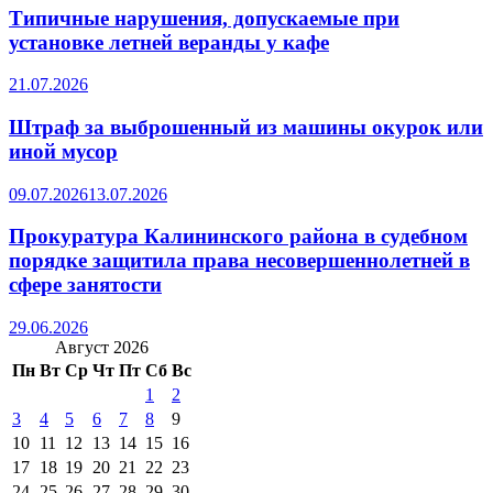
Типичные нарушения, допускаемые при
установке летней веранды у кафе
21.07.2026
Штраф за выброшенный из машины окурок или
иной мусор
09.07.2026
13.07.2026
Прокуратура Калининского района в судебном
порядке защитила права несовершеннолетней в
сфере занятости
29.06.2026
Август 2026
Пн
Вт
Ср
Чт
Пт
Сб
Вс
1
2
3
4
5
6
7
8
9
10
11
12
13
14
15
16
17
18
19
20
21
22
23
24
25
26
27
28
29
30