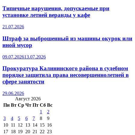
Типичные нарушения, допускаемые при
установке летней веранды у кафе
21.07.2026
Штраф за выброшенный из машины окурок или
иной мусор
09.07.2026
13.07.2026
Прокуратура Калининского района в судебном
порядке защитила права несовершеннолетней в
сфере занятости
29.06.2026
Август 2026
Пн
Вт
Ср
Чт
Пт
Сб
Вс
1
2
3
4
5
6
7
8
9
10
11
12
13
14
15
16
17
18
19
20
21
22
23