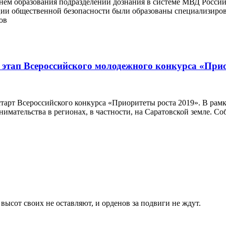
м образования подразделений дознания в системе МВД России. 
и общественной безопасности были образованы специализирован
ов
этап Всероссийского молодежного конкурса «Прио
арт Всероссийского конкурса «Приоритеты роста 2019». В рамк
имательства в регионах, в частности, на Саратовской земле. С
 они идут. Они высот своих не оставляют, и орден