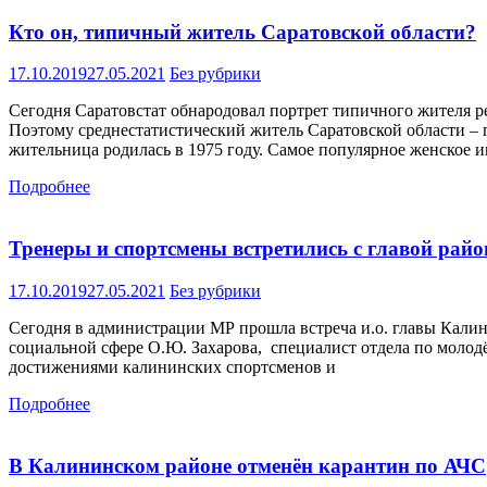
Кто он, типичный житель Саратовской области?
17.10.2019
27.05.2021
Без рубрики
Сегодня Саратовстат обнародовал портрет типичного жителя р
Поэтому среднестатистический житель Саратовской области – п
жительница родилась в 1975 году. Самое популярное женское им
Подробнее
Тренеры и спортсмены встретились с главой райо
17.10.2019
27.05.2021
Без рубрики
Сегодня в администрации МР прошла встреча и.о. главы Кали
социальной сфере О.Ю. Захарова, специалист отдела по молод
достижениями калининских спортсменов и
Подробнее
В Калининском районе отменён карантин по АЧС