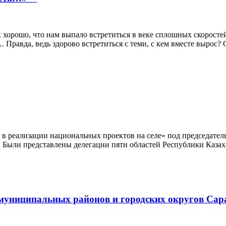
к хорошо, что нам выпало встретиться в веке сплошных скоростей
Правда, ведь здорово встретиться с теми, с кем вместе вырос? 
в реализации национальных проектов на селе» под председат
к. Были представлены делегации пяти областей Республики Казах
 муниципальных районов и городских округов Сар