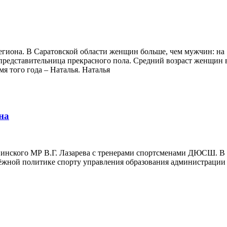
егиона. В Саратовской области женщин больше, чем мужчин: на
редставительница прекрасного пола. Cредний возраст женщин в 
я того года – Наталья. Наталья
на
нинского МР В.Г. Лазарева с тренерами спортсменами ДЮСШ. В 
ёжной политике спорту управления образования администрации 