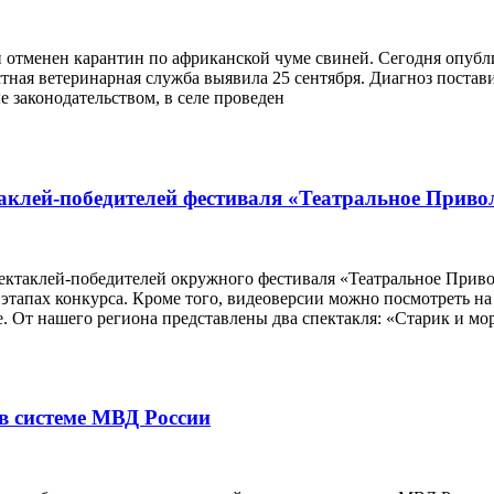
и отменен карантин по африканской чуме свиней. Сегодня опуб
тная ветеринарная служба выявила 25 сентября. Диагноз постав
 законодательством, в селе проведен
таклей-победителей фестиваля «Театральное Приво
пектаклей-победителей окружного фестиваля «Театральное Прив
тапах конкурса. Кроме того, видеоверсии можно посмотреть на 
. От нашего региона представлены два спектакля: «Старик и мор
в системе МВД России