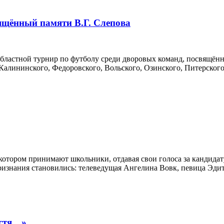
ящённый памяти В.Г. Слепова
я областной турнир по футболу среди дворовых команд, посвящё
Калининского, Федоровского, Вольского, Озинского, Питерског
котором принимают школьники, отдавая свои голоса за кандида
признания становились: телеведущая Ангелина Вовк, певица Эди
пустя…»