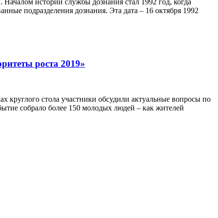
Началом истории службы дознания стал 1992 год, когда
ные подразделения дознания. Эта дата – 16 октября 1992
ритеты роста 2019»
ах круглого стола участники обсудили актуальные вопросы по
обытие собрало более 150 молодых людей – как жителей
ов за подвиги не ждут.