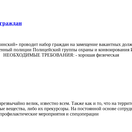
 граждан
нский» проводит набор граждан на замещение вакантных долж
енный полиции Полицейский группы охраны и конвоирования 
ры) НЕОБХОДИМЫЕ ТРЕБОВАНИЯ: - хорошая физическая
чрезвычайно велик, известно всем. Также как и то, что на тер
ые вещества, либо их прекурсоры. На постоянной основе сотру
-профилактические мероприятия и спецоперации